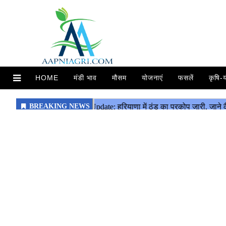
HOME
मंडी भाव
मौसम
योजनाएं
फसलें
कृषि-य