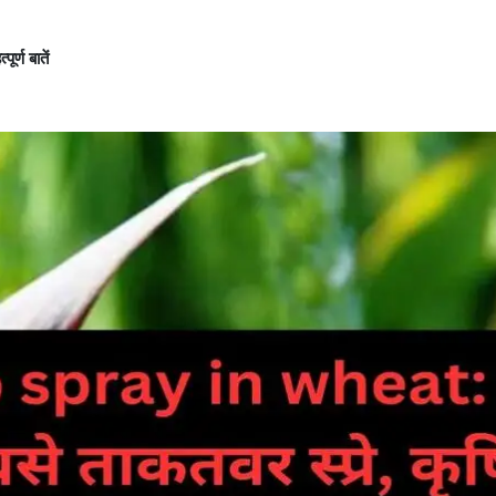
र्ण बातें