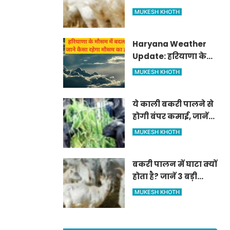
आवेदन प्रक्रिया
MUKESH KHOTH
Haryana Weather
Update: हरियाणा के
मौसम में बदलाव, जाने
MUKESH KHOTH
कैसा रहेगा मौसम का
हाल
ये काली बकरी पालने से
होगी बंपर कमाई, जानें
कैसे
MUKESH KHOTH
बकरी पालन में घाटा क्यों
होता है? जानें 3 बड़ी
गलतियाँ
MUKESH KHOTH