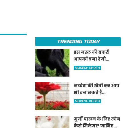
TRENDING TODAY
इस नस्ल की बकरी
आपकों बना देगी
मालामाल?
MUKESH KHOTH
जरबेरा की खेती कर आप
भी बन सकते हैं
करोड़पति, जानिए
MUKESH KHOTH
विस्तार से
मुर्गी पालन के लिए लोन
कैसे मिलेगा? जानिए