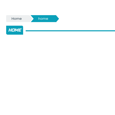
Home
home
HOME