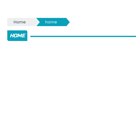
Home
home
HOME