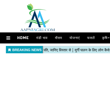
HOME
मंडी भाव
मौसम
योजनाएं
फसलें
कृषि-