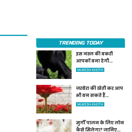
TRENDING TODAY
इस नस्ल की बकरी
आपकों बना देगी
मालामाल?
MUKESH KHOTH
जरबेरा की खेती कर आप
भी बन सकते हैं
करोड़पति, जानिए
MUKESH KHOTH
विस्तार से
मुर्गी पालन के लिए लोन
कैसे मिलेगा? जानिए