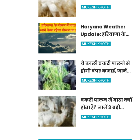
आवेदन प्रक्रिया
MUKESH KHOTH
Haryana Weather
Update: हरियाणा के
मौसम में बदलाव, जाने
MUKESH KHOTH
कैसा रहेगा मौसम का
हाल
ये काली बकरी पालने से
होगी बंपर कमाई, जानें
कैसे
MUKESH KHOTH
बकरी पालन में घाटा क्यों
होता है? जानें 3 बड़ी
गलतियाँ
MUKESH KHOTH